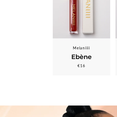
Melaniiii
Ebène
€16