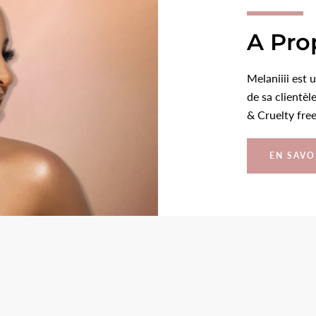
A Pro
Melaniiii est 
de sa clientè
& Cruelty free
EN SAVO