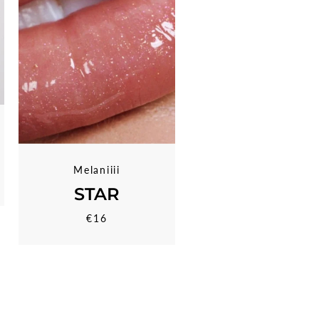
Melaniiii
STAR
€16