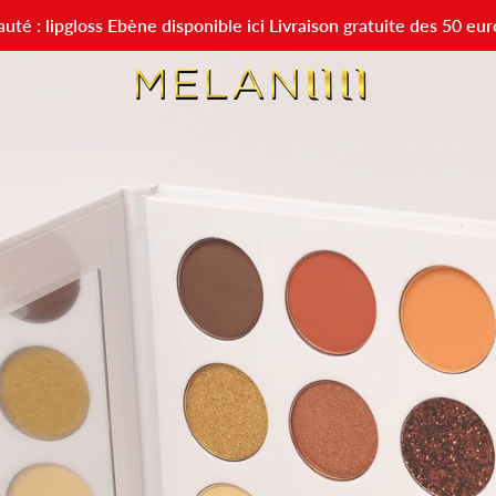
té : lipgloss Ebène disponible ici Livraison gratuite des 50 eur