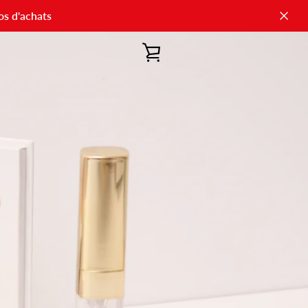
os d'achats
VOIR
LE
PANIER